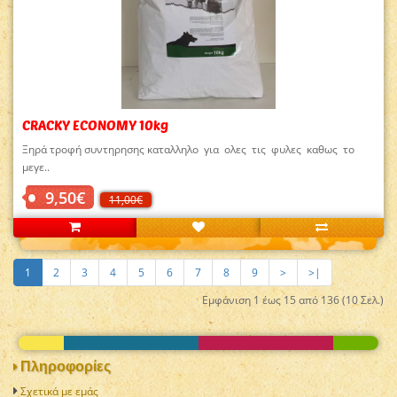
CRACKY ECONOMY 10kg
Ξηρά τροφή συντηρησης καταλληλο για ολες τις φυλες καθως το
μεγε..
9,50€
11,00€
1
2
3
4
5
6
7
8
9
>
>|
Εμφάνιση 1 έως 15 από 136 (10 Σελ.)
Πληροφορίες
Σχετικά με εμάς