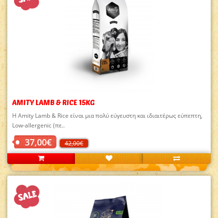
AMITY LAMB & RICE 15KG
Η Amity Lamb & Rice είναι μια πολύ εύγευστη και ιδιαιτέρως εύπεπτη,
Low-allergenic (πε..
37,00€
42,00€