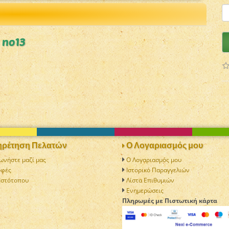
 no13
ρέτηση Πελατών
Ο Λογαριασμός μου
ωνήστε μαζί μας
Ο Λογαριασμός μου
οφές
Ιστορικό Παραγγελιών
Ιστότοπου
Λίστα Επιθυμιών
Ενημερώσεις
Πληρωμές με Πιστωτική κάρτα