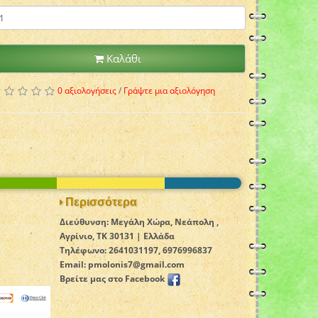
Καλάθι
0 αξιολογήσεις
/
Γράψτε μια αξιολόγηση
Περισσότερα
Διεύθυνση: Μεγάλη Χώρα, Νεάπολη ,
Αγρίνιο, TK 30131 | Ελλάδα
Τηλέφωνο: 2641031197, 6976996837
Email: pmolonis7@gmail.com
Βρείτε μας στο Facebook