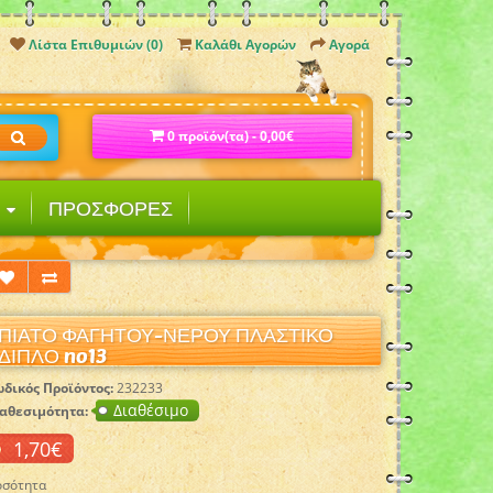
Λίστα Επιθυμιών (0)
Καλάθι Αγορών
Αγορά
0 προϊόν(τα) - 0,00€
Α
ΠΡΟΣΦΟΡΕΣ
ΠΙΑΤΟ ΦΑΓΗΤΟΥ-ΝΕΡΟΥ ΠΛΑΣΤΙΚΟ
ΔΙΠΛΟ no13
δικός Προϊόντος:
232233
Διαθέσιμο
αθεσιμότητα:
1,70€
σότητα