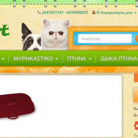
2641031197 - 6976996837
Ο Λογαριασμός μου
Ι
ΜΥΡΗΚΑΣΤΙΚΟ
ΠΤΗΝΑ
ΩΔΙΚΑ ΠΤΗΝ
 ΦΑΓΗΤΟΥ-ΝΕΡΟΥ ΠΛΑΣΤΙΚΟ ΔΙΠΛΟ no13
Κω
Δι
Πο