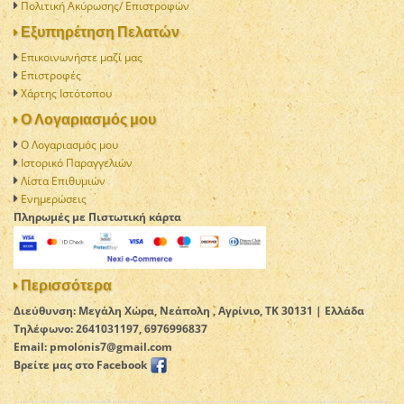
Πολιτική Aκύρωσης/ Επιστροφών
Εξυπηρέτηση Πελατών
Επικοινωνήστε μαζί μας
Επιστροφές
Χάρτης Ιστότοπου
Ο Λογαριασμός μου
Ο Λογαριασμός μου
Ιστορικό Παραγγελιών
Λίστα Επιθυμιών
Ενημερώσεις
Πληρωμές με Πιστωτική κάρτα
Περισσότερα
Διεύθυνση: Μεγάλη Χώρα, Νεάπολη , Αγρίνιο, TK 30131 | Ελλάδα
Τηλέφωνο: 2641031197, 6976996837
Email: pmolonis7@gmail.com
Βρείτε μας στο Facebook