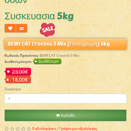
Συσκευασια 5kg
BEWI CAT Crocinis 3 Mix (Πολύχρωμη) 5kg
Κωδικός Προϊόντος:
BEWI CAT Crocinis 3 Mix
Διαθέσιμο
Διαθεσιμότητα:
23,00€
18,00€
Ποσότητα
Καλάθι
0 αξιολογήσεις
/
Γράψτε μια αξιολόγηση