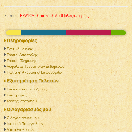
Ετικέτες:
BEWI CAT Crocinis 3 Mix (Πολύχρωμη) 5kg
Πληροφορίες
Σχετικά με εμάς
Τρόποι Αποστολής
Τρόποι Πληρωμής
Ασφάλεια Προσωπικών Δεδομένων
Πολιτική Aκύρωσης/ Επιστροφών
Εξυπηρέτηση Πελατών
Επικοινωνήστε μαζί μας
Επιστροφές
Χάρτης Ιστότοπου
Ο Λογαριασμός μου
Ο Λογαριασμός μου
Ιστορικό Παραγγελιών
Λίστα Επιθυμιών